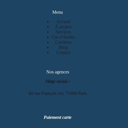
Menu
Accueil
À propos
Services
Cas d’études
Carrières
Blog
Contact
Nos agences
Siège social :
60 rue François 1er, 75008 Paris
Paiement carte