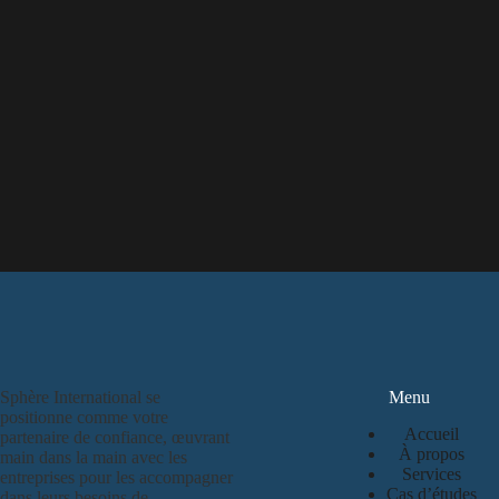
Sphère International se
Menu
positionne comme votre
Accueil
partenaire de confiance, œuvrant
À propos
main dans la main avec les
Services
entreprises pour les accompagner
Cas d’études
dans leurs besoins de