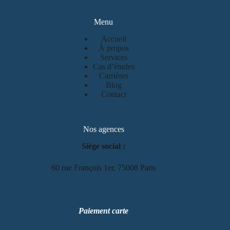
Menu
Accueil
À propos
Services
Cas d’études
Carrières
Blog
Contact
Nos agences
Siège social :
60 rue François 1er, 75008 Paris
Paiement carte