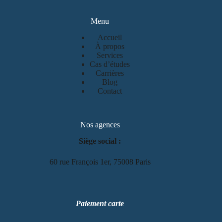
Menu
Accueil
À propos
Services
Cas d’études
Carrières
Blog
Contact
Nos agences
Siège social :
60 rue François 1er, 75008 Paris
Paiement carte