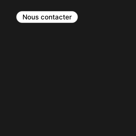
Nous contacter