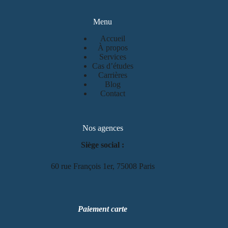
Menu
Accueil
À propos
Services
Cas d’études
Carrières
Blog
Contact
Nos agences
Siège social :
60 rue François 1er, 75008 Paris
Paiement carte