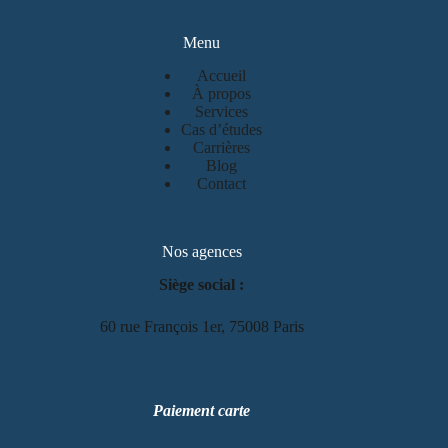
Menu
Accueil
À propos
Services
Cas d’études
Carrières
Blog
Contact
Nos agences
Siège social :
60 rue François 1er, 75008 Paris
Paiement carte