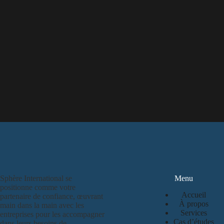
Sphère International se
Menu
positionne comme votre
Accueil
partenaire de confiance, œuvrant
À propos
main dans la main avec les
Services
entreprises pour les accompagner
Cas d’études
dans leurs besoins de