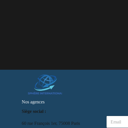
Nos agences
Siège social :
E
60 rue François 1er, 75008 Paris
m