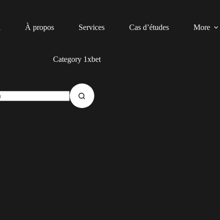
l
À propos
Services
Cas d’études
More
Category
1xbet