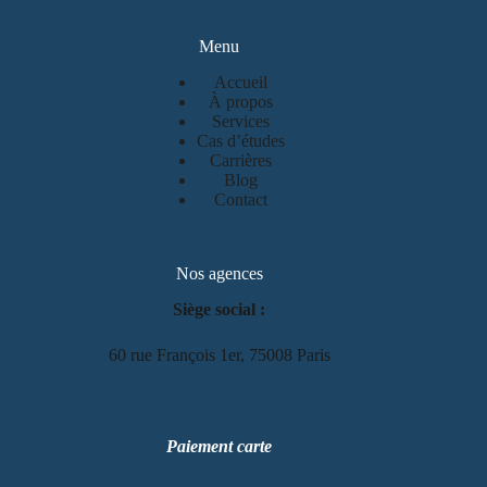
Menu
Accueil
À propos
Services
Cas d’études
Carrières
Blog
Contact
Nos agences
Siège social :
60 rue François 1er, 75008 Paris
Paiement carte