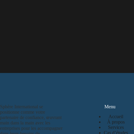
Sphère International se
Menu
positionne comme votre
Accueil
partenaire de confiance, œuvrant
À propos
main dans la main avec les
Services
entreprises pour les accompagner
Cas d’études
dans leurs besoins de