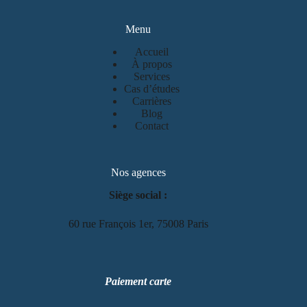
Menu
Accueil
À propos
Services
Cas d’études
Carrières
Blog
Contact
Nos agences
Siège social :
60 rue François 1er, 75008 Paris
Paiement carte