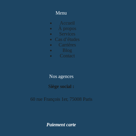
Menu
Accueil
À propos
Services
Cas d’études
Carrières
Blog
Contact
Nos agences
Siège social :
60 rue François 1er, 75008 Paris
Paiement carte