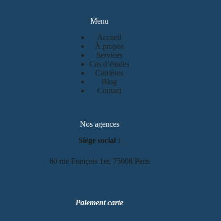
Menu
Accueil
À propos
Services
Cas d’études
Carrières
Blog
Contact
Nos agences
Siège social :
60 rue François 1er, 75008 Paris
Paiement carte