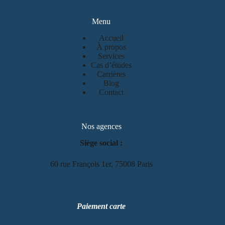
Menu
Accueil
À propos
Services
Cas d’études
Carrières
Blog
Contact
Nos agences
Siège social :
60 rue François 1er, 75008 Paris
Paiement carte