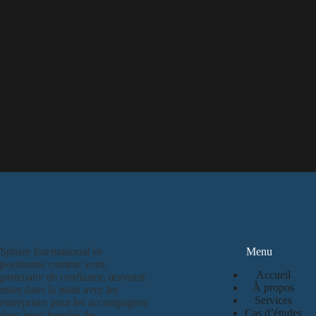
Sphère International se
Menu
positionne comme votre
Accueil
partenaire de confiance, œuvrant
À propos
main dans la main avec les
Services
entreprises pour les accompagner
Cas d’études
dans leurs besoins de