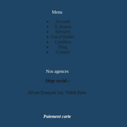
Menu
Accueil
À propos
Services
Cas d’études
Carrières
Blog
Contact
Nos agences
Siège social :
60 rue François 1er, 75008 Paris
Paiement carte