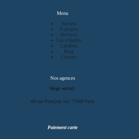
Menu
Accueil
À propos
Services
Cas d’études
Carrières
Blog
Contact
Nos agences
Siège social :
60 rue François 1er, 75008 Paris
Paiement carte