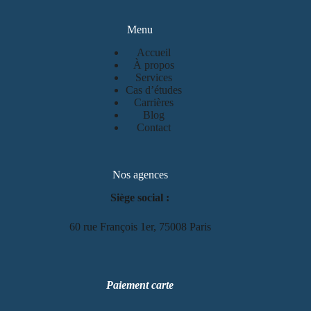
Menu
Accueil
À propos
Services
Cas d’études
Carrières
Blog
Contact
Nos agences
Siège social :
60 rue François 1er, 75008 Paris
Paiement carte