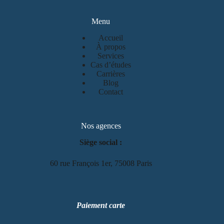
Menu
Accueil
À propos
Services
Cas d’études
Carrières
Blog
Contact
Nos agences
Siège social :
60 rue François 1er, 75008 Paris
Paiement carte