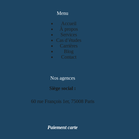
Menu
Accueil
À propos
Services
Cas d’études
Carrières
Blog
Contact
Nos agences
Siège social :
60 rue François 1er, 75008 Paris
Paiement carte