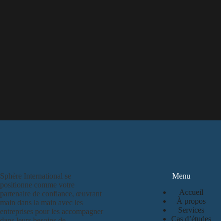
Sphère International se
Menu
positionne comme votre
Accueil
partenaire de confiance, œuvrant
À propos
main dans la main avec les
Services
entreprises pour les accompagner
Cas d’études
dans leurs besoins de