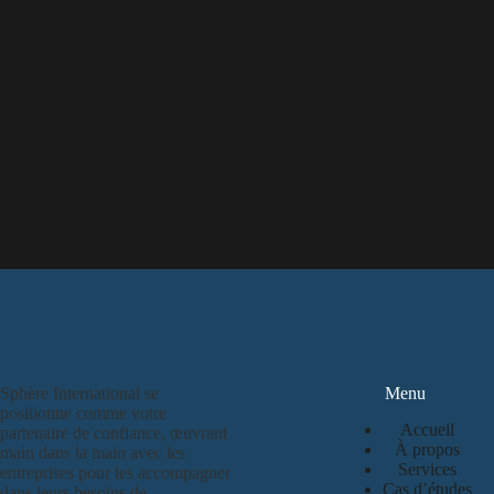
Sphère International se
Menu
positionne comme votre
Accueil
partenaire de confiance, œuvrant
À propos
main dans la main avec les
Services
entreprises pour les accompagner
Cas d’études
dans leurs besoins de