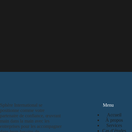
Sphère International se
Menu
positionne comme votre
Accueil
partenaire de confiance, œuvrant
À propos
main dans la main avec les
Services
entreprises pour les accompagner
Cas d’études
dans leurs besoins de