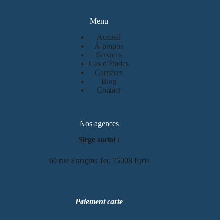
Menu
Accueil
À propos
Services
Cas d’études
Carrières
Blog
Contact
Nos agences
Siège social :
60 rue François 1er, 75008 Paris
Paiement carte