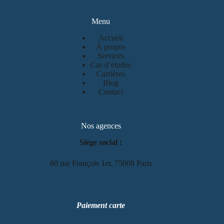
Menu
Accueil
À propos
Services
Cas d’études
Carrières
Blog
Contact
Nos agences
Siège social :
60 rue François 1er, 75008 Paris
Paiement carte