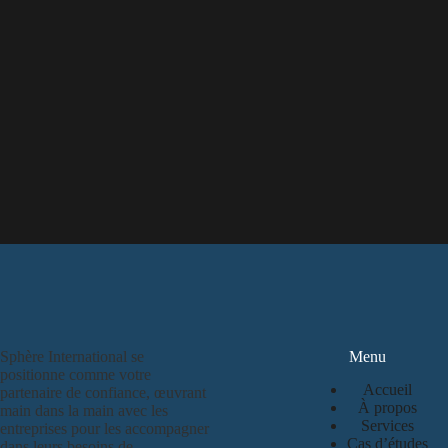
Sphère International se
Menu
positionne comme votre
Accueil
partenaire de confiance, œuvrant
À propos
main dans la main avec les
Services
entreprises pour les accompagner
Cas d’études
dans leurs besoins de