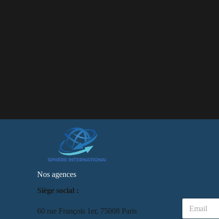
Nos agences
Siège social :
E
60 rue François 1er, 75008 Paris
m