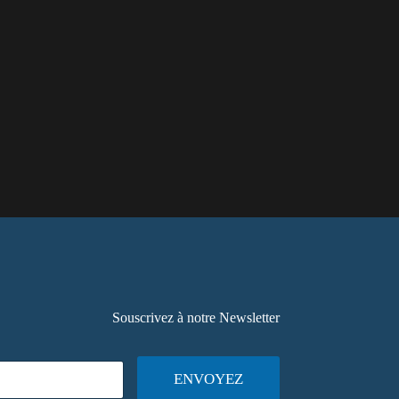
Souscrivez à notre Newsletter
ENVOYEZ