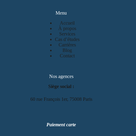
Menu
Accueil
À propos
Services
Cas d’études
Carrières
Blog
Contact
Nos agences
Siège social :
60 rue François 1er, 75008 Paris
Paiement carte