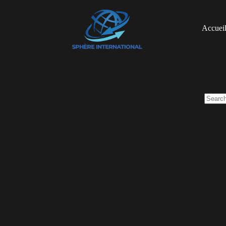
Skip
to
content
Accuei
No
results