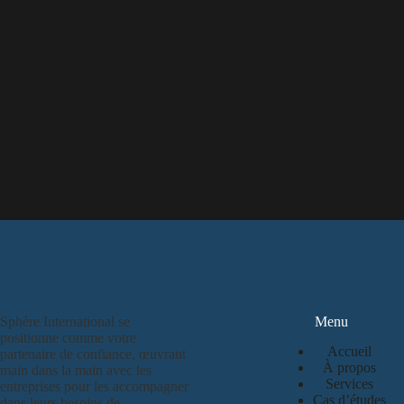
Sphère International se
Menu
positionne comme votre
Accueil
partenaire de confiance, œuvrant
À propos
main dans la main avec les
Services
entreprises pour les accompagner
Cas d’études
dans leurs besoins de