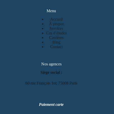
Menu
Accueil
À propos
Services
Cas d’études
Carrières
Blog
Contact
Nos agences
Siège social :
60 rue François 1er, 75008 Paris
Paiement carte