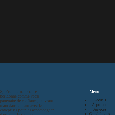
Sphère International se
Menu
positionne comme votre
Accueil
partenaire de confiance, œuvrant
À propos
main dans la main avec les
Services
entreprises pour les accompagner
Cas d’études
dans leurs besoins de