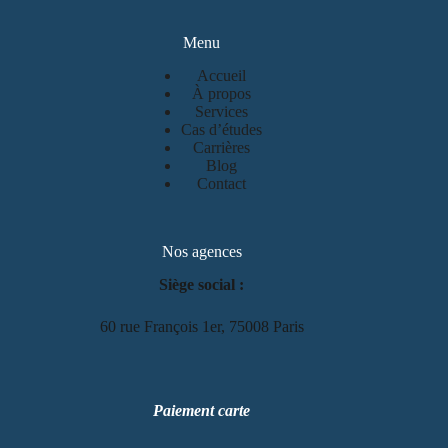
Menu
Accueil
À propos
Services
Cas d’études
Carrières
Blog
Contact
Nos agences
Siège social :
60 rue François 1er, 75008 Paris
Paiement carte