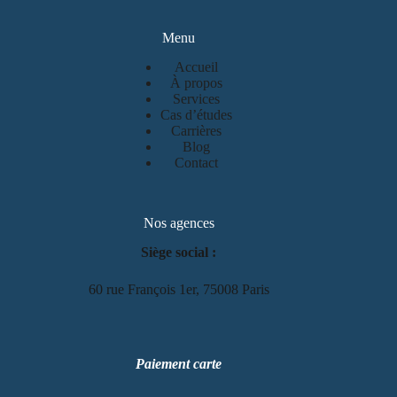
Menu
Accueil
À propos
Services
Cas d’études
Carrières
Blog
Contact
Nos agences
Siège social :
60 rue François 1er, 75008 Paris
Paiement carte