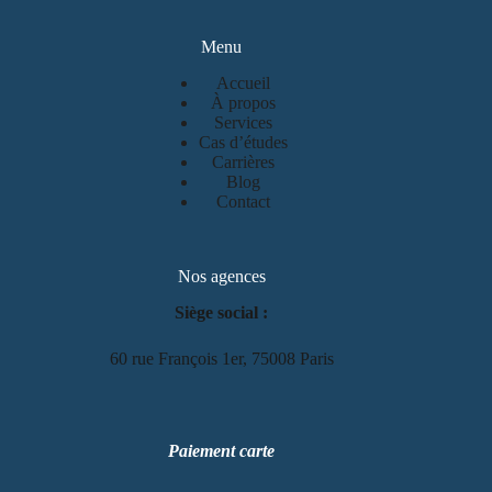
Menu
Accueil
À propos
Services
Cas d’études
Carrières
Blog
Contact
Nos agences
Siège social :
60 rue François 1er, 75008 Paris
Paiement carte