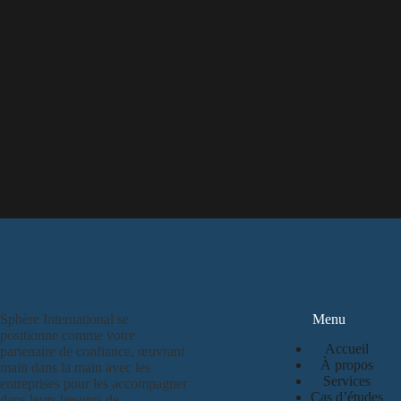
Sphère International se
Menu
positionne comme votre
Accueil
partenaire de confiance, œuvrant
À propos
main dans la main avec les
Services
entreprises pour les accompagner
Cas d’études
dans leurs besoins de