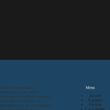
Sphère International se
Menu
positionne comme votre
Accueil
partenaire de confiance, œuvrant
À propos
main dans la main avec les
Services
entreprises pour les accompagner
Cas d’études
dans leurs besoins de