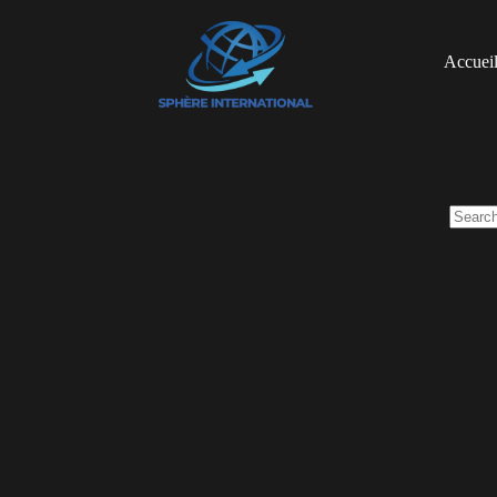
Skip
to
content
Accuei
No
results