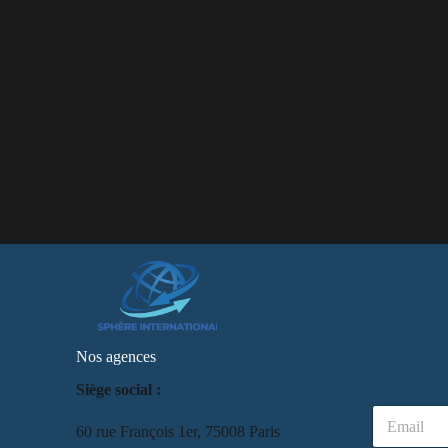
Nos agences
Siège social :
E
60 rue François 1er, 75008 Paris
m