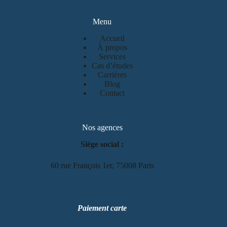
Menu
Accueil
À propos
Services
Cas d’études
Carrières
Blog
Contact
Nos agences
Siège social :
60 rue François 1er, 75008 Paris
Paiement carte