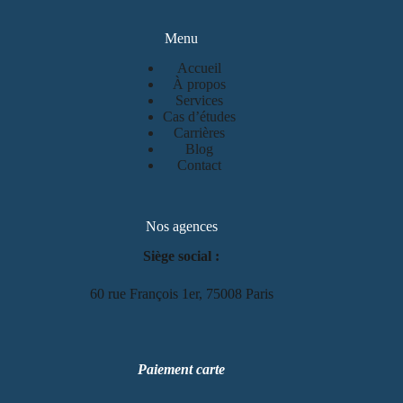
Menu
Accueil
À propos
Services
Cas d’études
Carrières
Blog
Contact
Nos agences
Siège social :
60 rue François 1er, 75008 Paris
Paiement carte