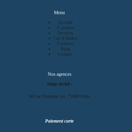
Menu
Accueil
À propos
Services
Cas d’études
Carrières
Blog
Contact
Nos agences
Siège social :
60 rue François 1er, 75008 Paris
Paiement carte