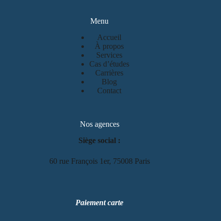
Menu
Accueil
À propos
Services
Cas d’études
Carrières
Blog
Contact
Nos agences
Siège social :
60 rue François 1er, 75008 Paris
Paiement carte