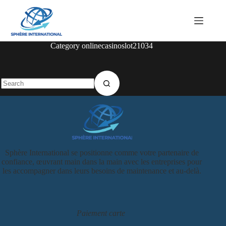
Skip
to
content
Category
onlinecasinoslot21034
No
results
Sphère International se positionne comme votre partenaire de
confiance, œuvrant main dans la main avec les entreprises pour
les accompagner dans leurs besoins de maintenance et au-delà.
Paiement carte