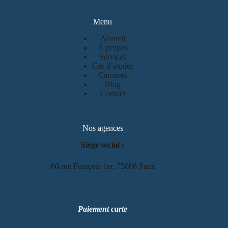
Menu
Accueil
À propos
Services
Cas d’études
Carrières
Blog
Contact
Nos agences
Siège social :
60 rue François 1er, 75008 Paris
Paiement carte