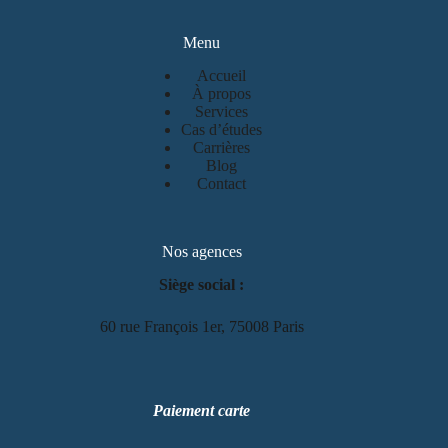
Menu
Accueil
À propos
Services
Cas d’études
Carrières
Blog
Contact
Nos agences
Siège social :
60 rue François 1er, 75008 Paris
Paiement carte