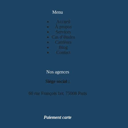
Menu
Accueil
À propos
Services
Cas d’études
Carrières
Blog
Contact
Nos agences
Siège social :
60 rue François 1er, 75008 Paris
Paiement carte