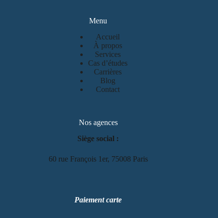
Menu
Accueil
À propos
Services
Cas d’études
Carrières
Blog
Contact
Nos agences
Siège social :
60 rue François 1er, 75008 Paris
Paiement carte