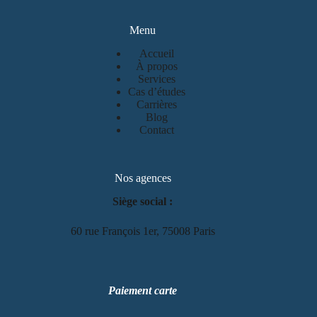
Menu
Accueil
À propos
Services
Cas d’études
Carrières
Blog
Contact
Nos agences
Siège social :
60 rue François 1er, 75008 Paris
Paiement carte