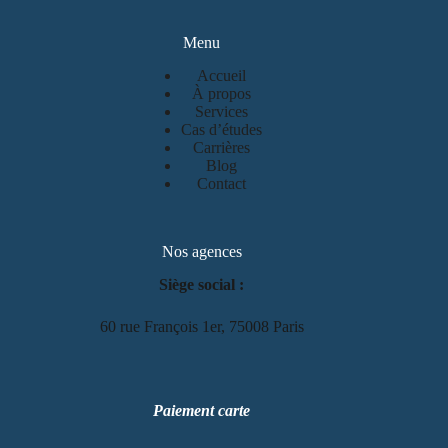
Menu
Accueil
À propos
Services
Cas d’études
Carrières
Blog
Contact
Nos agences
Siège social :
60 rue François 1er, 75008 Paris
Paiement carte