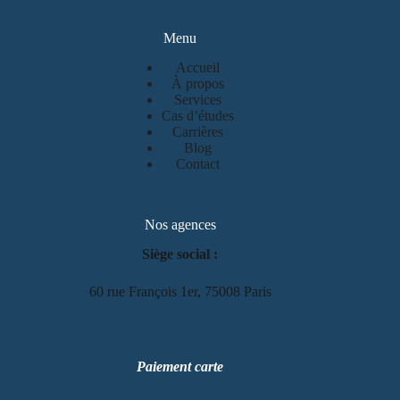
Menu
Accueil
À propos
Services
Cas d’études
Carrières
Blog
Contact
Nos agences
Siège social :
60 rue François 1er, 75008 Paris
Paiement carte